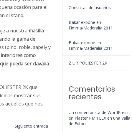
buena ocasión para el
Consultas de usuarios
an el stand.
Bakar expone en
Fimma/Maderalia 2011
uje a nuestra
masilla
ando la gama de
Bakar expone en
s (pino, roble, sapely y
Fimma/Maderalia 2011
 interiores como
ZIUR POLIESTER 2K
que pueda ser clavada
 POLIESTER 2K que
Comentarios
recientes
además mostrar sus
dos aquellos que nos
Un comentarista de WordPress
en
Plaster PM FLEX en una Valla
de Fútbol
Siguiente entrada
→