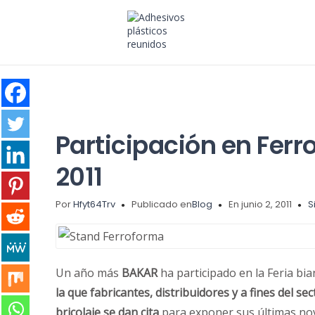
Participación en Fer
2011
Por
Hfyt64Trv
Publicado en
Blog
En junio 2, 2011
S
Un año más
BAKAR
ha participado en la Feria bi
la que fabricantes, distribuidores y a fines del sec
bricolaje se dan cita
para exponer sus últimas no