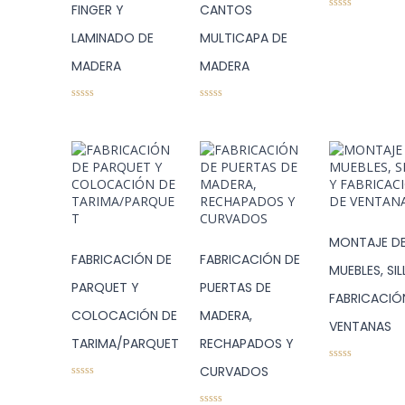
FINGER Y
CANTOS
0
s
LAMINADO DE
MULTICAPA DE
o
b
r
MADERA
MADERA
e
5
0
0
s
s
o
o
b
b
r
r
e
e
5
5
MONTAJE D
FABRICACIÓN DE
FABRICACIÓN DE
MUEBLES, SIL
PARQUET Y
PUERTAS DE
FABRICACIÓ
COLOCACIÓN DE
MADERA,
VENTANAS
TARIMA/PARQUET
RECHAPADOS Y
0
CURVADOS
s
0
o
s
b