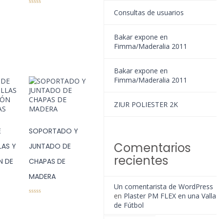
0
Consultas de usuarios
s
o
b
r
Bakar expone en
e
Fimma/Maderalia 2011
5
Bakar expone en
Fimma/Maderalia 2011
ZIUR POLIESTER 2K
E
SOPORTADO Y
Comentarios
LAS Y
JUNTADO DE
recientes
N DE
CHAPAS DE
MADERA
Un comentarista de WordPress
en
Plaster PM FLEX en una Valla
0
de Fútbol
s
o
b