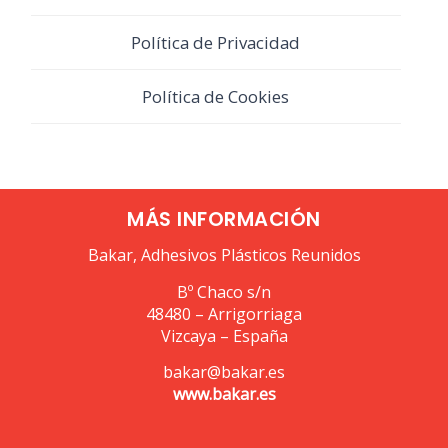
Política de Privacidad
Política de Cookies
MÁS INFORMACIÓN
Bakar, Adhesivos Plásticos Reunidos
Bº Chaco s/n
48480 – Arrigorriaga
Vizcaya – España
bakar@bakar.es
www.bakar.es